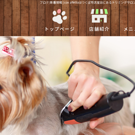
ブログ/新着情報 | con affettoはつくば市流星台にあるトリミング
トップページ
店舗紹介
メニ